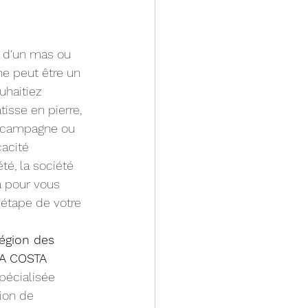
, d'un mas ou 
 peut être un 
uhaitiez 
tisse en pierre, 
 campagne ou 
acité 
té, la société 
à pour vous 
tape de votre 
région des 
A COSTA 
pécialisée 
tion de 