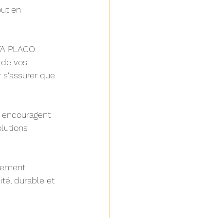
ut en 
TA PLACO 
 de vos 
r s'assurer que 
s encouragent 
lutions 
tement 
ité, durable et 