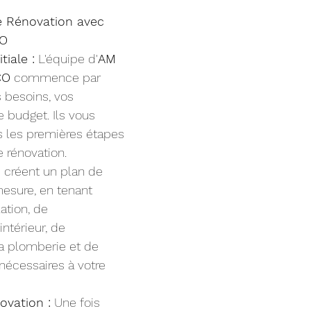
e Rénovation avec 
CO
tiale :
 L'équipe d'
AM 
CO
 commence par 
besoins, vos 
e budget. Ils vous 
s les premières étapes 
 rénovation.
ls créent un plan de 
esure, en tenant 
ation, de 
ntérieur, de 
 la plomberie et de 
 nécessaires à votre 
ovation :
 Une fois 