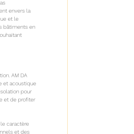
as 
ent envers la 
que et le 
es bâtiments en 
ouhaitant 
ation. AM DA 
 et acoustique 
isolation pour 
 et de profiter 
le caractère 
nnels et des 