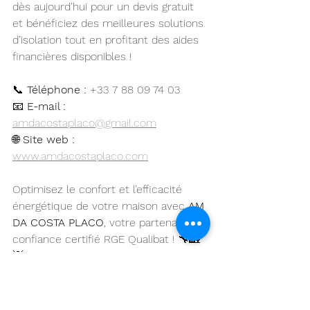
dès aujourd’hui pour un devis gratuit 
et bénéficiez des meilleures solutions 
d’isolation tout en profitant des aides 
financières disponibles !
📞 
Téléphone :
+33 7 88 09 74 03
📧 
E-mail :
amdacostaplaco@gmail.com
🌐 
Site web :
www.amdacostaplaco.com
Optimisez le confort et l’efficacité 
énergétique de votre maison avec 
AM 
DA COSTA PLACO
, votre partenaire de 
confiance certifié RGE Qualibat ! 🔧🏡
💡